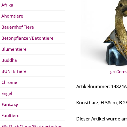
Afrika
Ahorntiere
Bauernhof Tiere
Betonpflanzer/Betontiere
Blumentiere
Buddha
BUNTE Tiere
größeres
Chrome
Artikelnummer: 14824A
Engel
Kunstharz, H 58cm, B 2
Fantasy
Faultiere
Dieser Artikel wurde 
Für Dach/Zaun/Gartenstecker