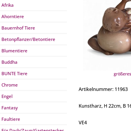
Afrika
Ahorntiere
Bauernhof Tiere
Betonpflanzer/Betontiere
Blumentiere
Buddha
BUNTE Tiere
größeres
Chrome
Artikelnummer: 11963
Engel
Kunstharz, H 22cm, B 1
Fantasy
Faultiere
VE4
Für Dach/Zaun/Gartenstecker