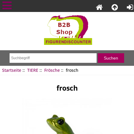
Startseite
::
TIERE
::
Frösche
:: frosch
frosch