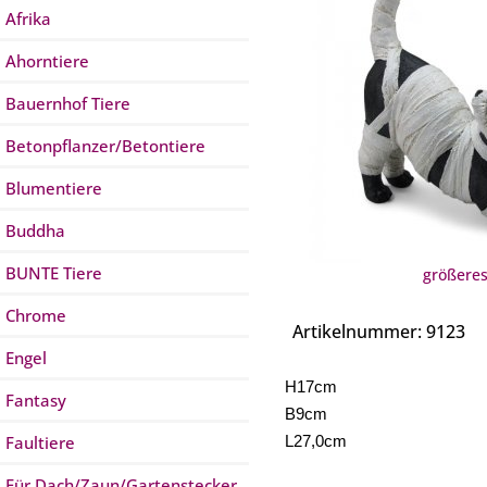
Afrika
Ahorntiere
Bauernhof Tiere
Betonpflanzer/Betontiere
Blumentiere
Buddha
BUNTE Tiere
größeres
Chrome
Artikelnummer: 9123
Engel
H17cm
Fantasy
B9cm
Faultiere
L27,0cm
Für Dach/Zaun/Gartenstecker