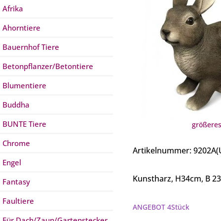
Afrika
Ahorntiere
Bauernhof Tiere
Betonpflanzer/Betontiere
Blumentiere
Buddha
BUNTE Tiere
größeres
Chrome
Artikelnummer: 9202A
Engel
Kunstharz, H34cm, B 2
Fantasy
Faultiere
ANGEBOT 4Stück
Für Dach/Zaun/Gartenstecker