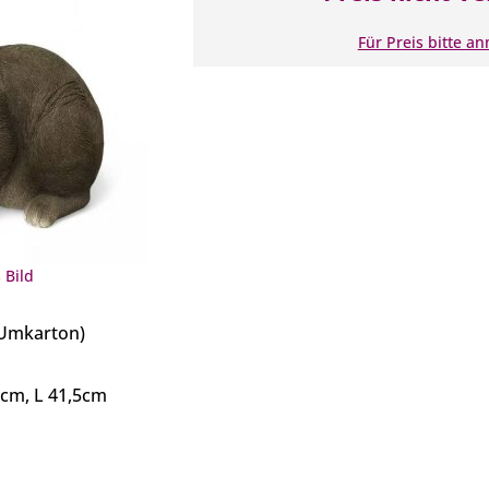
Für Preis bitte a
 Bild
(Umkarton)
3cm, L 41,5cm