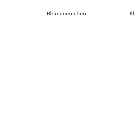
n
Blumenentchen
K