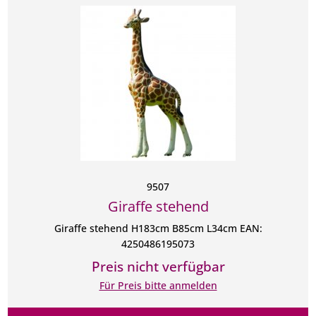
9507
Giraffe stehend
Giraffe stehend H183cm B85cm L34cm EAN:
4250486195073
Preis nicht verfügbar
Für Preis bitte anmelden