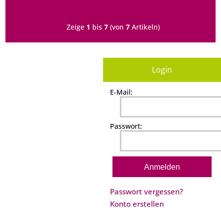
Zeige
1
bis
7
(von
7
Artikeln)
Login
E-Mail:
Passwort:
Passwort vergessen?
Konto erstellen