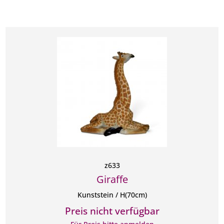
Artikelnummer
Artikelname
Preis
z633
Giraffe
Kunststein / H(70cm)
Preis nicht verfügbar