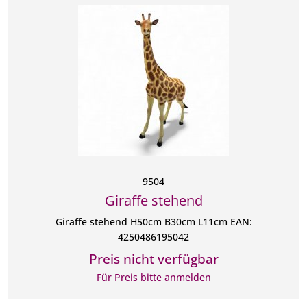
9504
Giraffe stehend
Giraffe stehend H50cm B30cm L11cm EAN:
4250486195042
Preis nicht verfügbar
Für Preis bitte anmelden