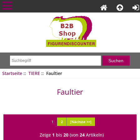
Startseite
::
TIERE
:: Faultier
Faultier
1
2
[Nächste >>]
Zeige
1
bis
20
(von
24
Artikeln)