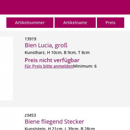
Artikelnummer
Artikelname
Preis
13919
Bien Lucia, groß
Kunstharz, H 10cm, B 9cm, T 8cm
Preis nicht verfügbar
Für Preis bitte anmelden
Minimum: 6
z3453
Biene fliegend Stecker
Kunststein, H 21cm, L 39cm, B 28cm