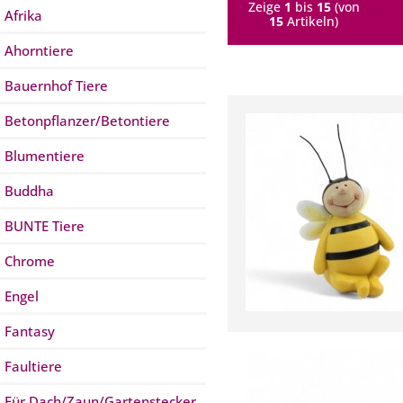
Zeige
1
bis
15
(von
Afrika
15
Artikeln)
Ahorntiere
Bauernhof Tiere
Betonpflanzer/Betontiere
Blumentiere
Buddha
BUNTE Tiere
Chrome
Engel
Fantasy
Faultiere
Für Dach/Zaun/Gartenstecker