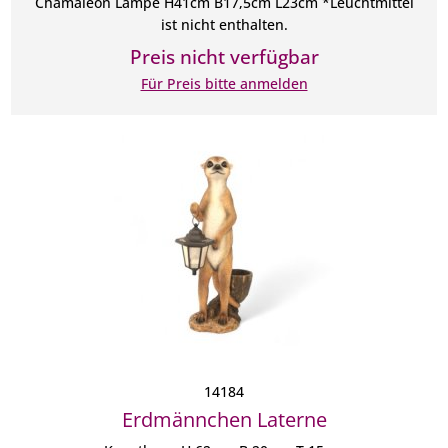
Chamäleon Lampe H41cm B17,5cm L23cm *Leuchtmittel
ist nicht enthalten.
Preis nicht verfügbar
Für Preis bitte anmelden
14184
Erdmännchen Laterne