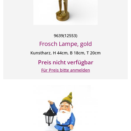
9639(12553)
Frosch Lampe, gold
Kunstharz, H 44cm, B 18cm, T 20cm
Preis nicht verfügbar
Für Preis bitte anmelden