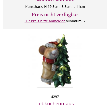
Kunstharz, H 19,5cm, B 8cm, L 11cm
Preis nicht verfügbar
Für Preis bitte anmelden
Minimum: 2
4297
Lebkuchenmaus