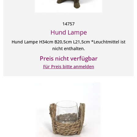
14757
Hund Lampe
Hund Lampe H34cm B20,5cm L21,5cm *Leuchtmittel ist
nicht enthalten.
Preis nicht verfügbar
Für Preis bitte anmelden