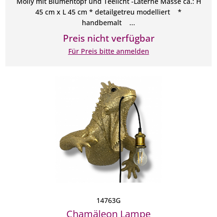
Molly mit Blumentopf und Teelicht -Laterne Masse ca.: H
45 cm x L 45 cm * detailgetreu modelliert *
handbemalt ...
Preis nicht verfügbar
Für Preis bitte anmelden
14763G
Chamäleon Lampe