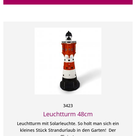
Artikelnummer
Artikelname
Preis
3423
Leuchtturm 48cm
Leuchtturm mit Solarleuchte. So holt man sich ein
kleines Stück Strandurlaub in den Garten! Der